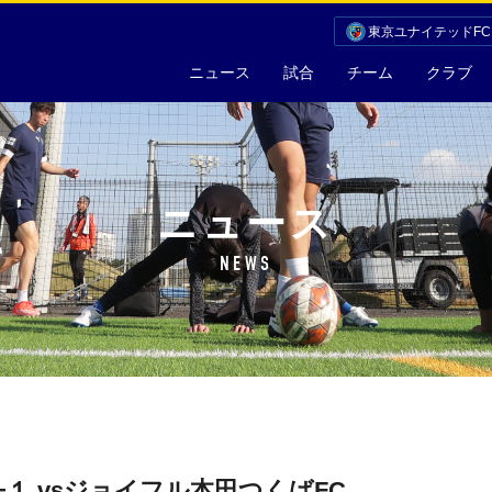
東京ユナイテッドF
ニュース
試合
チーム
クラブ
ニュース
NEWS
１ vsジョイフル本田つくばFC