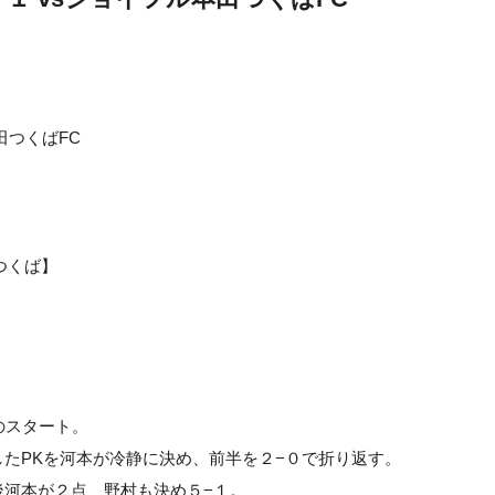
田つくばFC
】
田つくば】
】
】
】
のスタート。
たPKを河本が冷静に決め、前半を２−０で折り返す。
後河本が２点、野村も決め５−１。