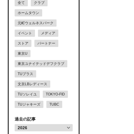
全て
クラブ
ホームタウン
元町ウェルネスパーク
イベント
メディア
ストア
パートナー
東京U
東京ユナイテッドデフクラブ
TUプラス
文京LBレディース
TUソレイユ
TOKYO-FID
TUジャキーズ
TUBC
過去の記事
2026