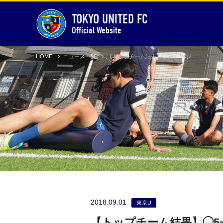
TOKYO UNITED FC
Official Website
HOME
ニュース一覧
【トップチーム結果】◯5−１ vsジョイフル本田つくばFC
2018.09.01
東京U
【トップチーム結果】◯5−