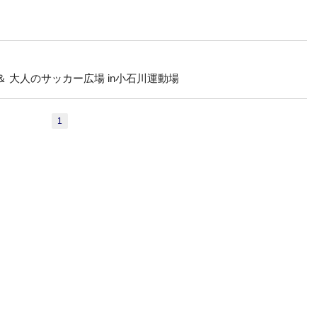
＆ 大人のサッカー広場 in小石川運動場
1