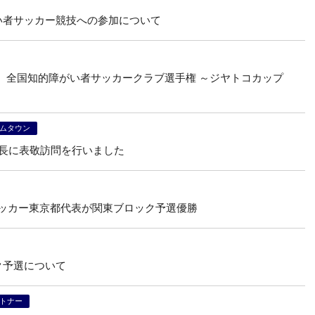
い者サッカー競技への参加について
、全国知的障がい者サッカークラブ選手権 ～ジヤトコカップ
ムタウン
区長に表敬訪問を行いました
者サッカー東京都代表が関東ブロック予選優勝
ク予選について
トナー