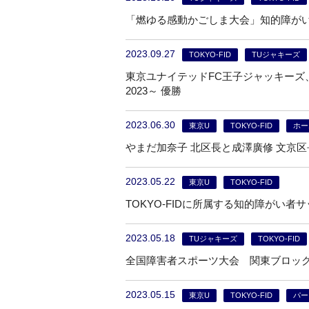
「燃ゆる感動かごしま大会」知的障が
2023.09.27
TOKYO-FID
TUジャキーズ
東京ユナイテッドFC王子ジャッキーズ
2023～ 優勝
2023.06.30
東京U
TOKYO-FID
ホー
やまだ加奈子 北区長と成澤廣修 文京
2023.05.22
東京U
TOKYO-FID
TOKYO-FIDに所属する知的障がい
2023.05.18
TUジャキーズ
TOKYO-FID
全国障害者スポーツ大会 関東ブロッ
2023.05.15
東京U
TOKYO-FID
パー