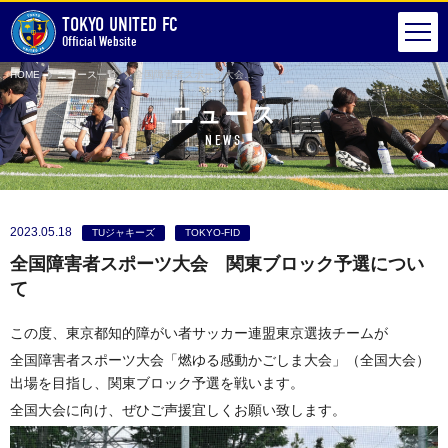
TOKYO UNITED FC
Official Website
HOME
ニュース一覧
全国障害者スポーツ大会 関東ブロック予選について
ニュース
NEWS
2023.05.18
TUジャキーズ
TOKYO-FID
全国障害者スポーツ大会 関東ブロック予選につい
て
この度、東京都知的障がい者サッカー連盟東京選抜チームが
全国障害者スポーツ大会「燃ゆる感動かごしま大会」（全国大会）
出場を目指し、関東ブロック予選を戦います。
全国大会に向け、ぜひご声援宜しくお願い致します。