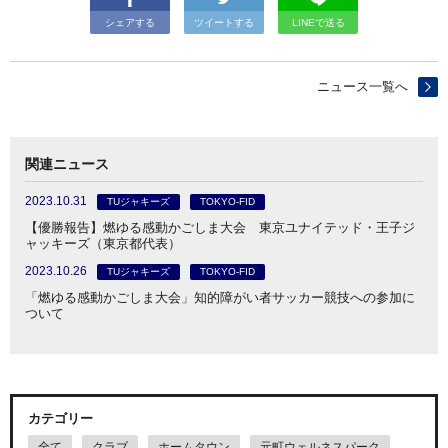
シェアする
ツイートする
LINEで送る
ニュース一覧へ
関連ニュース
2023.10.31
TUジャキーズ
TOKYO-FID
【優勝報告】燃ゆる感動かごしま大会 東京ユナイテッド・王子ジ
ャッキーズ（東京都代表）
2023.10.26
TUジャキーズ
TOKYO-FID
「燃ゆる感動かごしま大会」知的障がい者サッカー競技への参加に
ついて
カテゴリー
全て
クラブ
ホームタウン
元町ウェルネスパーク