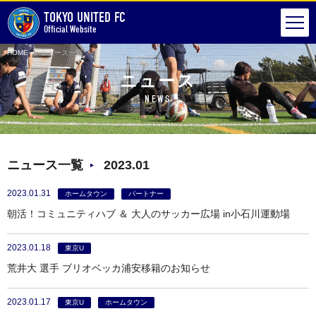
TOKYO UNITED FC
Official Website
HOME
ニュース一覧
ニュース
NEWS
ニュース一覧
2023.01
2023.01.31
ホームタウン
パートナー
朝活！コミュニティハブ ＆ 大人のサッカー広場 in小石川運動場
2023.01.18
東京U
荒井大 選手 ブリオベッカ浦安移籍のお知らせ
2023.01.17
東京U
ホームタウン