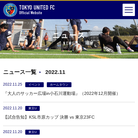
TOKYO UNITED FC
Official Website
HOME
ニュース一覧
ニュース
NEWS
ニュース一覧
2022.11
2022.11.25
イベント
ホームタウン
『大人のサッカー広場in小石川運動場』（2022年12月開催）
2022.11.20
東京U
【試合告知】KSL市原カップ 決勝 vs 東京23FC
2022.11.20
東京U