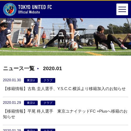
TOKYO UNITED FC
Official Website
HOME
ニュース一覧
ニュース
NEWS
ニュース一覧
2020.01
2020.01.30
東京U
クラブ
【移籍情報】古島 圭人選手、Y.S.C.C.横浜より移籍加入のお知らせ
2020.01.29
東京U
クラブ
【移籍情報】平尾 柊人選手 東京ユナイテッドFC +Plusへ移籍のお
知らせ
2020.01.29
東京U
クラブ