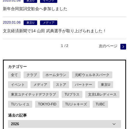
2020.01.08
東京U
イベント
新年合同賀詞交歓会へ参加しました
2020.01.06
東京U
メディア
文京経済新聞で14 山田 武典選手が取り上げられました！
1
2
次のページ
カテゴリー
全て
クラブ
ホームタウン
元町ウェルネスパーク
イベント
メディア
ストア
パートナー
東京U
東京ユナイテッドデフクラブ
TUプラス
文京LBレディース
TUソレイユ
TOKYO-FID
TUジャキーズ
TUBC
過去の記事
2026