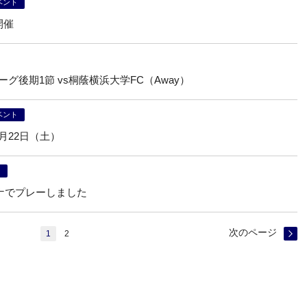
ベント
開催
ーグ後期1節 vs桐蔭横浜大学FC（Away）
ベント
月22日（土）
ー
ナでプレーしました
次のページ
1
2