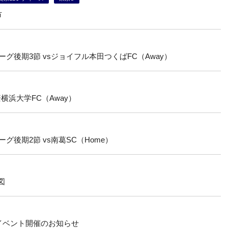
市
ーグ後期3節 vsジョイフル本田つくばFC（Away）
横浜大学FC（Away）
ーグ後期2節 vs南葛SC（Home）
図
イベント開催のお知らせ