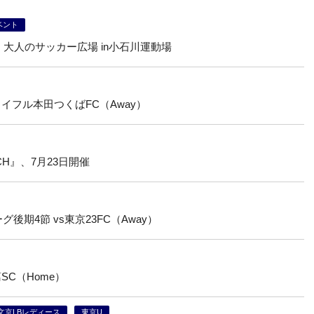
ベント
 大人のサッカー広場 in小石川運動場
イフル本田つくばFC（Away）
TCH』、7月23日開催
後期4節 vs東京23FC（Away）
SC（Home）
文京LBレディース
東京U