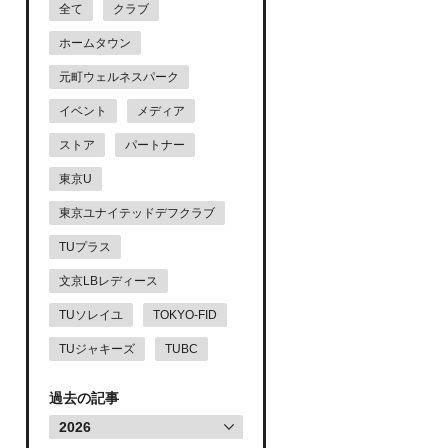
全て
クラブ
ホームタウン
元町ウェルネスパーク
イベント
メディア
ストア
パートナー
東京U
東京ユナイテッドデフクラブ
TUプラス
文京LBレディース
TUソレイユ
TOKYO-FID
TUジャキーズ
TUBC
過去の記事
2026