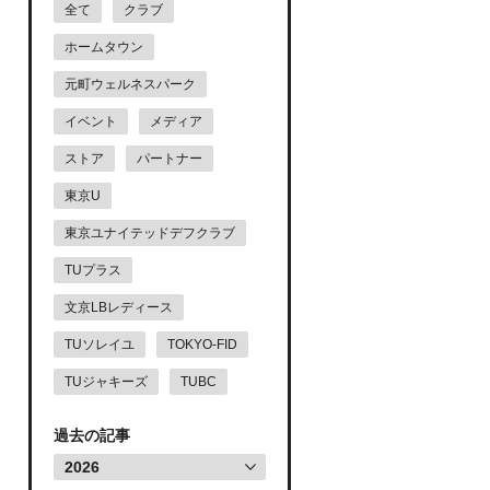
全て
クラブ
ホームタウン
元町ウェルネスパーク
イベント
メディア
ストア
パートナー
東京U
東京ユナイテッドデフクラブ
TUプラス
文京LBレディース
TUソレイユ
TOKYO-FID
TUジャキーズ
TUBC
過去の記事
2026