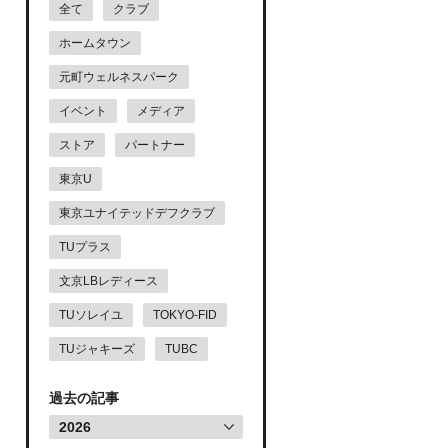
全て
クラブ
ホームタウン
元町ウェルネスパーク
イベント
メディア
ストア
パートナー
東京U
東京ユナイテッドデフクラブ
TUプラス
文京LBレディース
TUソレイユ
TOKYO-FID
TUジャキーズ
TUBC
過去の記事
2026