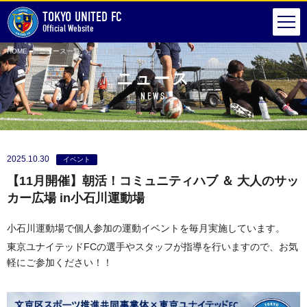
TOKYO UNITED FC
Official Website
HOME
ニュース一覧
【11月開催】朝活！コミュニティハブ ＆ 大人のサッカー広場 in小石川運動場
ニュース
NEWS
2025.10.30
イベント
【11月開催】朝活！コミュニティハブ ＆ 大人のサッ
カー広場 in小石川運動場
小石川運動場で個人参加の運動イベントを毎月実施しています。
東京ユナイテッドFCの選手やスタッフが指導を行いますので、お気
軽にご参加ください！！