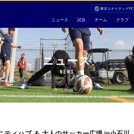
東京ユナイテッドF
ニュース
試合
チーム
クラブ
ニュース
NEWS
ティハブ ＆ 大人のサッカー広場 in小石川