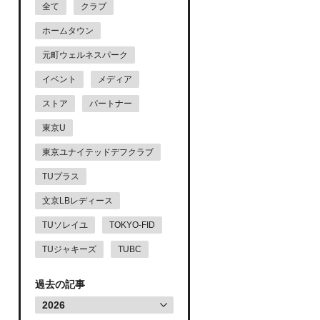
全て
クラブ
ホームタウン
元町ウェルネスパーク
イベント
メディア
ストア
パートナー
東京U
東京ユナイテッドデフクラブ
TUプラス
文京LBレディース
TUソレイユ
TOKYO-FID
TUジャキーズ
TUBC
過去の記事
2026