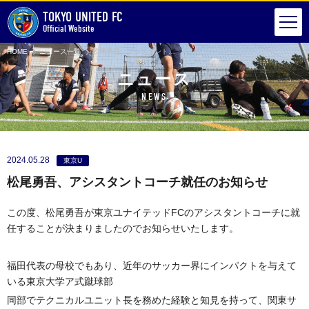
TOKYO UNITED FC
Official Website
HOME
ニュース一覧
松尾勇吾、アシスタントコーチ就任のお知らせ
ニュース
NEWS
2024.05.28
東京U
松尾勇吾、アシスタントコーチ就任のお知らせ
この度、松尾勇吾が東京ユナイテッドFCのアシスタントコーチに就
任することが決まりましたのでお知らせいたします。
福田代表の母校でもあり、近年のサッカー界にインパクトを与えて
いる東京大学ア式蹴球部
同部でテクニカルユニット長を務めた経験と知見を持って、関東サ