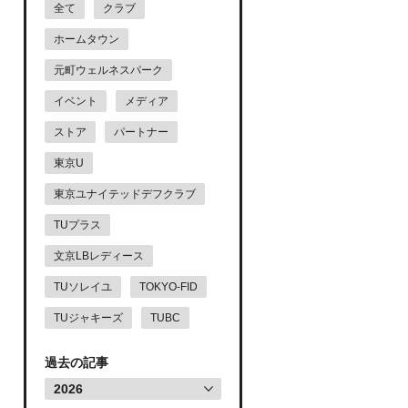
全て
クラブ
ホームタウン
元町ウェルネスパーク
イベント
メディア
ストア
パートナー
東京U
東京ユナイテッドデフクラブ
TUプラス
文京LBレディース
TUソレイユ
TOKYO-FID
TUジャキーズ
TUBC
過去の記事
2026