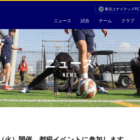
東京ユナイテッドF
ニュース
試合
チーム
クラブ
ニュース
NEWS
日（火）開催、都税イベントに参加します