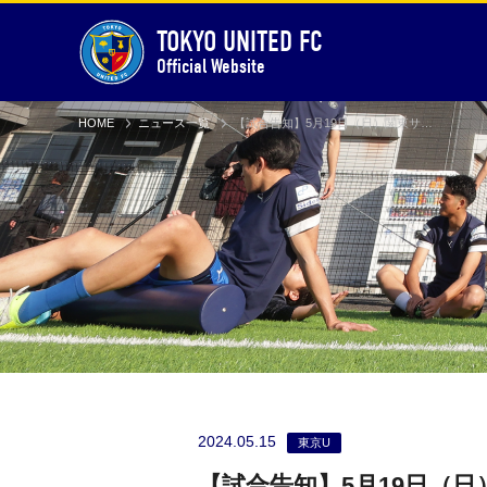
TOKYO UNITED FC
Official Website
HOME
ニュース一覧
【試合告知】5月19日（日）関東サッカーリーグ5節 vsエリース東京FC（Away）
2024.05.15
東京U
【試合告知】5月19日（日