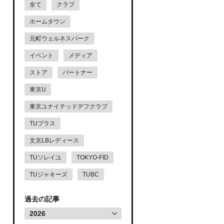
全て
クラブ
ホームタウン
元町ウェルネスパーク
イベント
メディア
ストア
パートナー
東京U
東京ユナイテッドデフクラブ
TUプラス
文京LBレディース
TUソレイユ
TOKYO-FID
TUジャキーズ
TUBC
過去の記事
2026