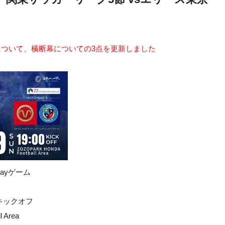
援について、横断幕についての3点を更新しました
ayゲーム
0キックオフ
 Area