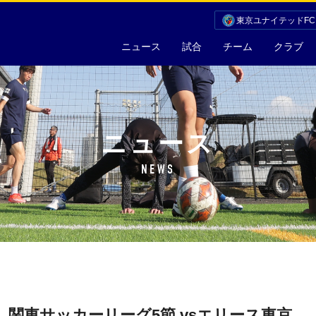
東京ユナイテッドF
ニュース
試合
チーム
クラブ
ニュース
NEWS
）関東サッカーリーグ5節 vsエリース東京