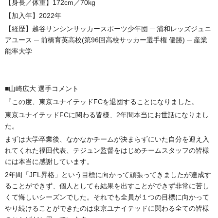
【身長／体重】172cm／70kg
【加入年】2022年
【経歴】越谷サンシンサッカースポーツ少年団 ─ 浦和レッズジュニ
アユース ─ 前橋育英高校(第96回高校サッカー選手権 優勝) ─ 産業
能率大学
■山崎広大 選手コメント
『この度、東京ユナイテッドFCを退団することになりました。
東京ユナイテッドFCに関わる皆様、2年間本当にお世話になりまし
た。
まずは大学卒業後、なかなかチームが決まらずにいた自分を迎え入
れてくれた福田代表、テジュン監督をはじめチームスタッフの皆様
には本当に感謝しています。
2年間「JFL昇格」という目標に向かって頑張ってきましたが達成す
ることができず、個人としても結果を出すことができず非常に苦し
くて悔しいシーズンでした。それでも全員が１つの目標に向かって
やり続けることができたのは東京ユナイテッドに関わる全ての皆様