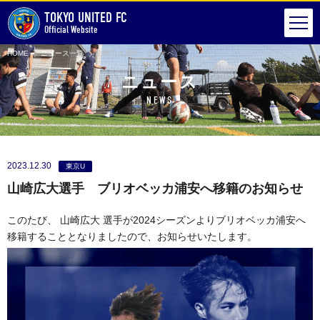
TOKYO UNITED FC
Official Website
HOME
ニュース一覧
山崎広大選手 ブリオベッカ浦安へ移籍のお知らせ
ニュース
NEWS
2023.12.30
東京U
山崎広大選手 ブリオベッカ浦安へ移籍のお知らせ
このたび、 山崎広大 選手が2024シーズンよりブリオベッカ浦安へ
移籍することとなりましたので、お知らせいたします。