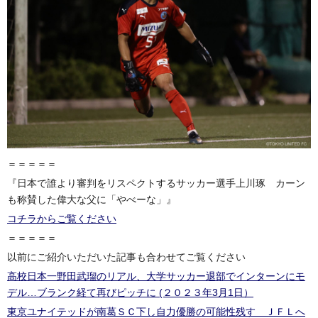
＝＝＝＝＝
『日本で誰より審判をリスペクトするサッカー選手上川琢 カーン
も称賛した偉大な父に「やべーな」』
コチラからご覧ください
＝＝＝＝＝
以前にご紹介いただいた記事も合わせてご覧ください
高校日本一野田武瑠のリアル、大学サッカー退部でインターンにモ
デル…ブランク経て再びピッチに (２０２３年3月1日）
東京ユナイテッドが南葛ＳＣ下し自力優勝の可能性残す ＪＦＬへ