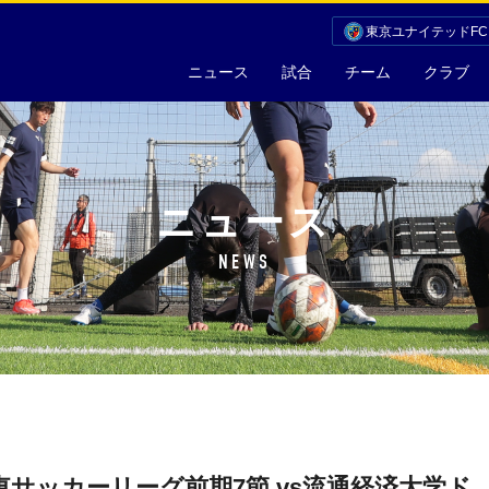
東京ユナイテッドF
ニュース
試合
チーム
クラブ
ニュース
NEWS
関東サッカーリーグ前期7節 vs流通経済大学ド