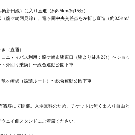
田線）に入り直進（約8.5km/約15分）
龍ケ崎阿見線）、竜ヶ岡中央交差点を左折し直進（約9.5Km/
き（直通）
ニティバス利用：龍ケ崎市駅東口（駅より徒歩2分）〜ショッ
ート外回り乗換）〜総合運動公園下車
竜ヶ崎駅（循環ルート）〜総合運動公園下車
）の有観客にて開催。入場無料のため、チケットは無く出入り自由と
アウェイ側スタンドにご着席ください。