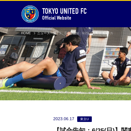
TOKYO UNITED FC
Official Website
HOME
ニュース一覧
【試合告知：6/25(日)】関東サッカーリーグ前期7節 vs流通経済大学ドラゴンズ龍ケ崎（Away）
2023.06.17
東京U
【試合告知：6/25(日)】