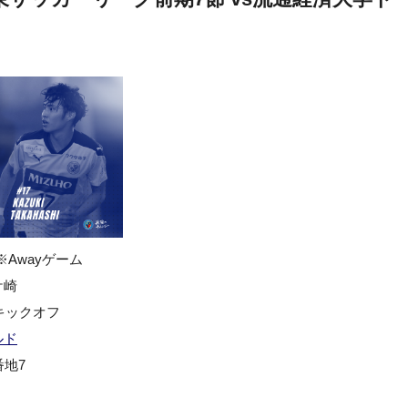
Awayゲーム
ケ崎
0キックオフ
ルド
地7