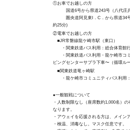
①お車でお越しの方
国道6号から県道243号（八代庄兵衛新
圏央道阿見東I．C．から県道34号（
約25分)
②電車でお越しの方
■JR常磐線龍ケ崎市駅（東口）
・関東鉄道バス利用：総合体育館行
・関東鉄道バス利用・龍ケ崎市コミュ
ピングセンターサプラ下車〜（循環ル
■関東鉄道竜ヶ崎駅
・龍ケ崎市コミュニティバス利用：
●一般観戦について
・人数制限なし（座席数約1,000名
なります。
・アウェイを応援される方は、メイン
・検温、消毒なし。マスク任意です。