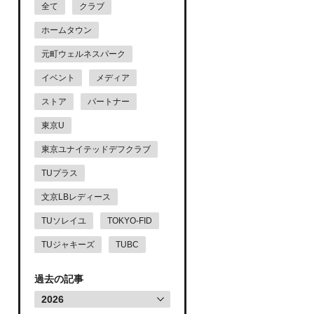
全て
クラブ
ホームタウン
元町ウェルネスパーク
イベント
メディア
ストア
パートナー
東京U
東京ユナイテッドデフクラブ
TUプラス
文京LBレディース
TUソレイユ
TOKYO-FID
TUジャキーズ
TUBC
過去の記事
2026