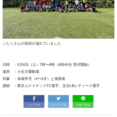
△たくさんの笑顔が溢れていました
日時 ：5月6日（土）7時〜8時（6時45分 受付開始）
場所 ：小石川運動場
対象 ：未就学児（4〜6才）と保護者
講師 ：東京ユナイテッドFC選手、文京LBレディース選手
シェアする
ツイートする
LINEで送る