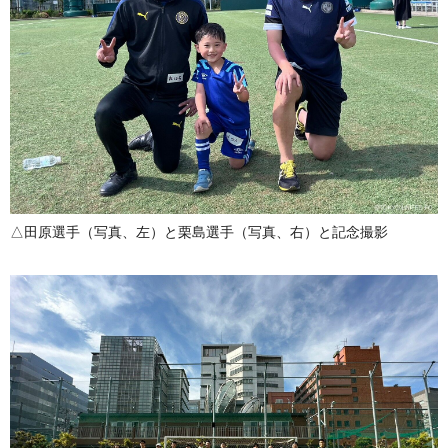
△田原選手（写真、左）と栗島選手（写真、右）と記念撮影