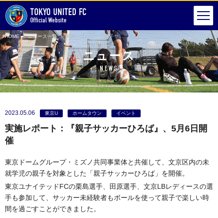
TOKYO UNITED FC
Official Website
HOME
ニュース一覧
実施レポート：『親子サッカーひろば』、5月6日開催
ニュース
NEWS
2023.05.06
東京U
ホームタウン
イベント
実施レポート：『親子サッカーひろば』、5月6日開
催
東京ドームグループ・ミズノ共同事業体と共催して、文京区内の未
就学児の親子を対象とした「親子サッカーひろば」を開催。
東京ユナイテッドFCの栗島選手、田原選手、文京LBレディースの選
手も参加して、サッカー未経験者もボールを使って親子で楽しい時
間を過ごすことができました。