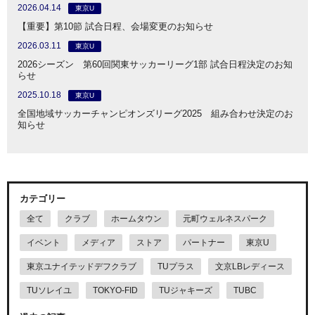
2026.04.14
東京U
【重要】第10節 試合日程、会場変更のお知らせ
2026.03.11
東京U
2026シーズン 第60回関東サッカーリーグ1部 試合日程決定のお知
らせ
2025.10.18
東京U
全国地域サッカーチャンピオンズリーグ2025 組み合わせ決定のお
知らせ
カテゴリー
全て
クラブ
ホームタウン
元町ウェルネスパーク
イベント
メディア
ストア
パートナー
東京U
東京ユナイテッドデフクラブ
TUプラス
文京LBレディース
TUソレイユ
TOKYO-FID
TUジャキーズ
TUBC