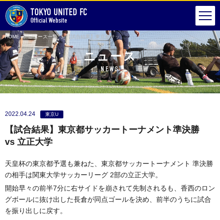
TOKYO UNITED FC
Official Website
HOME
ニュース一覧
【試合結果】東京都サッカートーナメント準決勝 vs 立正大学
ニュース
NEWS
2022.04.24
東京U
【試合結果】東京都サッカートーナメント準決勝
vs 立正大学
天皇杯の東京都予選も兼ねた、東京都サッカートーナメント 準決勝
の相手は関東大学サッカーリーグ 2部の立正大学。
開始早々の前半7分に右サイドを崩されて先制されるも、香西のロン
グボールに抜け出した長倉が同点ゴールを決め、前半のうちに試合
を振り出しに戻す。