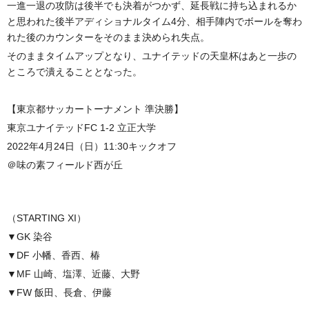
一進一退の攻防は後半でも決着がつかず、延長戦に持ち込まれるか
と思われた後半アディショナルタイム4分、相手陣内でボールを奪わ
れた後のカウンターをそのまま決められ失点。
そのままタイムアップとなり、ユナイテッドの天皇杯はあと一歩の
ところで潰えることとなった。
【東京都サッカートーナメント 準決勝】
東京ユナイテッドFC 1-2 立正大学
2022年4月24日（日）11:30キックオフ
＠味の素フィールド西が丘
（STARTING XI）
▼GK 染谷
▼DF 小幡、香西、椿
▼MF 山崎、塩澤、近藤、大野
▼FW 飯田、長倉、伊藤