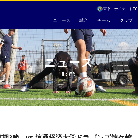
東京ユナイテッドF
ニュース
試合
チーム
クラブ
ニュース
NEWS
期3節 vs 流通経済大学ドラゴンズ龍ケ崎