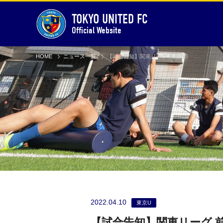
TOKYO UNITED FC
Official Website
HOME
ニュース一覧
【試合告知】関東リーグ 前期3節 vs 流通経済大学ドラゴンズ龍ケ崎（Away）
2022.04.10
東京U
【試合告知】関東リーグ 前