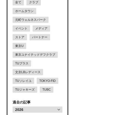
全て
クラブ
ホームタウン
元町ウェルネスパーク
イベント
メディア
ストア
パートナー
東京U
東京ユナイテッドデフクラブ
TUプラス
文京LBレディース
TUソレイユ
TOKYO-FID
TUジャキーズ
TUBC
過去の記事
2026