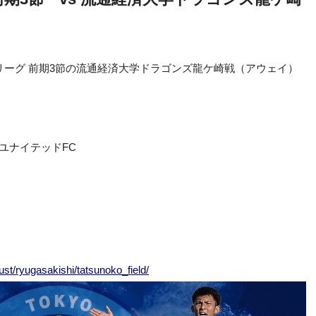
ーリーグ 前期3節の流通経済大学ドラゴンズ龍ケ崎戦（アウェイ）
京ユナイテッドFC
rust/ryugasakishi/tatsunoko_field/