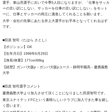
選手、東山亮選手に次いで今季5人目になりますが、「仕事をサッカ
ーの言い訳にしない、サッカーを仕事の言い訳にしない」をモット
ーに、仕事とサッカーの両立に邁進してくれることを願います。
大学・会社の先輩にあたる井上大選手がお手本となってくれるはず
です。
■田原 智司（たはら さとし）
【ポジション】GK
【生年月日】1998年6月29日
【身長/体重】177cm/68kg
【経歴】ガンバ大阪jr－ガンバ大阪jrユース－静岡学園高－慶應義塾
大学
■田原 智司選手コメント
慶應義塾大学より加入させて頂くことになりました田原智司です。
東京ユナイテッドFCという素晴らしいクラブに加入できた事を嬉し
く思います。