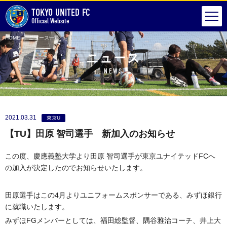
TOKYO UNITED FC
Official Website
HOME
ニュース一覧
【TU】田原 智司選手 新加入のお知らせ
ニュース
NEWS
2021.03.31
東京U
【TU】田原 智司選手 新加入のお知らせ
この度、慶應義塾大学より田原 智司選手が東京ユナイテッドFCへ
の加入が決定したのでお知らせいたします。
田原選手はこの4月よりユニフォームスポンサーである、みずほ銀行
に就職いたします。
みずほFGメンバーとしては、福田総監督、隅谷雅治コーチ、井上大