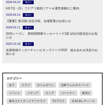
2026.04.24
東京U
6月7日（日）フクアリ観戦ツアー＆運営体験のご案内
2026.04.14
東京U
【重要】第10節 試合日程、会場変更のお知らせ
2026.03.11
東京U
2026シーズン 第60回関東サッカーリーグ1部 試合日程決定のお知
らせ
2025.10.18
東京U
全国地域サッカーチャンピオンズリーグ2025 組み合わせ決定のお
知らせ
カテゴリー
全て
クラブ
ホームタウン
元町ウェルネスパーク
イベント
メディア
ストア
パートナー
東京U
東京ユナイテッドデフクラブ
TUプラス
文京LBレディース