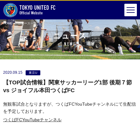
TOKYO UNITED FC
Official Website
HOME
ニュース一覧
【TOP試合情報】関東サッカーリーグ1部 後期７節 vs ジョイフル本田つくばFC
ニュース
NEWS
2020.09.15
東京U
【TOP試合情報】関東サッカーリーグ1部 後期７節
vs ジョイフル本田つくばFC
無観客試合となりますが、つくばFCYouTubeチャンネルにて生配信
を予定しております。
つくばFCYouTubeチャンネル