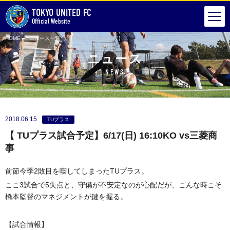
TOKYO UNITED FC
Official Website
HOME
ニュース一覧
【 TUプラス試合予定】6/17(日) 16:10KO vs三菱商事
ニュース
NEWS
2018.06.15
TUプラス
【 TUプラス試合予定】6/17(日) 16:10KO vs三菱商
事
前節今季2敗目を喫してしまったTUプラス。
ここ3試合で5失点と、守備が不安定なのが心配だが、こんな時こそ
橋本監督のマネジメントが鍵を握る。
【試合情報】