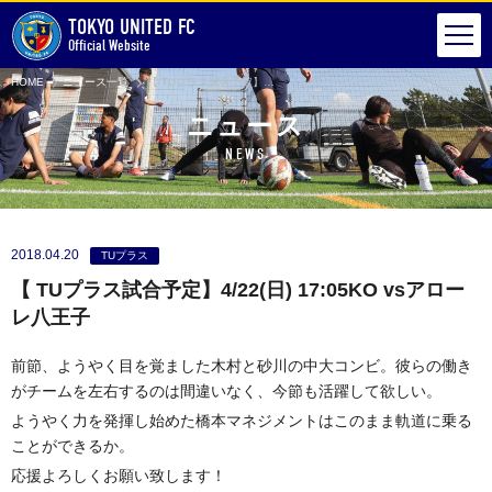
TOKYO UNITED FC
Official Website
HOME
ニュース一覧
【 TUプラス試合予定】4/22(日) 17:05KO vsアローレ八王子
ニュース
NEWS
2018.04.20
TUプラス
【 TUプラス試合予定】4/22(日) 17:05KO vsアロー
レ八王子
前節、ようやく目を覚ました木村と砂川の中大コンビ。彼らの働き
がチームを左右するのは間違いなく、今節も活躍して欲しい。
ようやく力を発揮し始めた橋本マネジメントはこのまま軌道に乗る
ことができるか。
応援よろしくお願い致します！