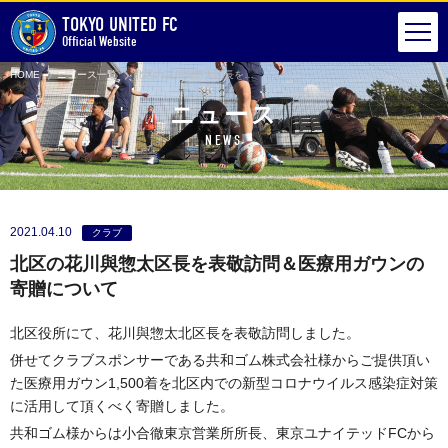
TOKYO UNITED FC
Official Website
HOME
ニュース一覧
北区の花川與惣太区長を表敬訪問＆医療用ガウンの寄贈について
ニュース
NEWS
2021.04.10
クラブ
北区の花川與惣太区長を表敬訪問＆医療用ガウンの
寄贈について
北区役所にて、花川與惣太北区長を表敬訪問しました。
併せてクラブスポンサーである共和ゴム株式会社様からご提供頂い
た医療用ガウン1,500着を北区内での新型コロナウイルス感染症対策
に活用して頂くべく寄贈しました。
共和ゴム様からは小合徹東京営業所所長、東京ユナイテッドFCから