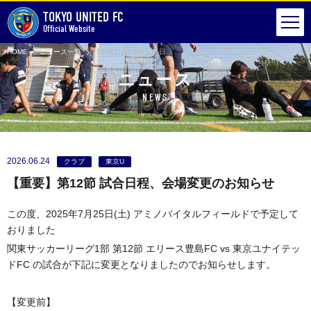
TOKYO UNITED FC
Official Website
HOME
ニュース一覧
【重要】第12節 試合日程、会場変更のお知らせ
ニュース
NEWS
2026.06.24
クラブ
東京U
【重要】第12節 試合日程、会場変更のお知らせ
この度、2025年7月25日(土) アミノバイタルフィールドで予定して
おりました
関東サッカーリーグ1部 第12節 エリース豊島FC vs 東京ユナイテッ
ドFC の試合が下記に変更となりましたのでお知らせします。
【変更前】