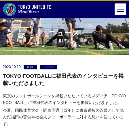
TOKYO UNITED FC
Official Website
HOME
ニュース一覧
TOKYO FOOTBALLに福田代表のインタビューを掲載いただきました
ニュース
NEWS
2023.10.10
東京U
メディア
TOKYO FOOTBALLに福田代表のインタビューを掲
載いただきました
東京のフットボールシーンを掲載いただいているメディア「TOKYO
FOOTBALL」に福田代表のインタビューを掲載いただきました。
今夏、国民体育大会・関東予選（成年）に東京選抜の監督として臨
んだ福田の苦労や社会人フットボーラーに対する想いを語っていま
す。