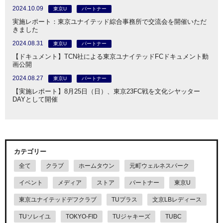
2024.10.09
東京U
パートナー
実施レポート：東京ユナイテッド綜合事務所で交流会を開催いただ
きました
2024.08.31
東京U
パートナー
【ドキュメント】TCN社による東京ユナイテッドFCドキュメント動
画公開
2024.08.27
東京U
パートナー
【実施レポート】8月25日（日）、東京23FC戦を文化シヤッター
DAYとして開催
カテゴリー
全て
クラブ
ホームタウン
元町ウェルネスパーク
イベント
メディア
ストア
パートナー
東京U
東京ユナイテッドデフクラブ
TUプラス
文京LBレディース
TUソレイユ
TOKYO-FID
TUジャキーズ
TUBC