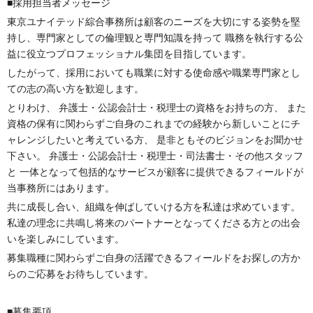
■採用担当者メッセージ
東京ユナイテッド綜合事務所は顧客のニーズを大切にする姿勢を堅
持し、専門家としての倫理観と専門知識を持って 職務を執行する公
益に役立つプロフェッショナル集団を目指しています。
したがって、採用においても職業に対する使命感や職業専門家とし
ての志の高い方を歓迎します。
とりわけ、 弁護士・公認会計士・税理士の資格をお持ちの方、 また
資格の保有に関わらずご自身のこれまでの経験から新しいことにチ
ャレンジしたいと考えている方、 是非ともそのビジョンをお聞かせ
下さい。 弁護士・公認会計士・税理士・司法書士・その他スタッフ
と 一体となって包括的なサービスが顧客に提供できるフィールドが
当事務所にはあります。
共に成長し合い、組織を伸ばしていける方を私達は求めています。
私達の理念に共鳴し将来のパートナーとなってくださる方との出会
いを楽しみにしています。
募集職種に関わらずご自身の活躍できるフィールドをお探しの方か
らのご応募をお待ちしています。
■募集要項