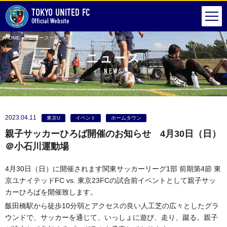
TOKYO UNITED FC
Official Website
HOME
ニュース一覧
親子サッカーひろば開催のお知らせ 4月30日（日）＠小石川運動場
ニュース
NEWS
2023.04.11
東京U
イベント
ホームタウン
親子サッカーひろば開催のお知らせ 4月30日（日）
＠小石川運動場
4月30日（日）に開催されます関東サッカーリーグ1部 前期第4節 東
京ユナイテッドFC vs. 東京23FCの試合前イベントとして親子サッ
カーひろばを開催致します。
飯田橋駅から徒歩10分弱とアクセスの良い人工芝の広々としたグラ
ウンドで、サッカーを通じて、いっしょに遊び、走り、蹴る。親子