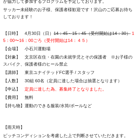
が協力して参加するプログラムを予定しております。
サッカー未経験のお子様、保護者様歓迎です！沢山のご応募お待ち
しております！
【日時】 4月30日（日）
14：45～15：45（受付開始は14：30）
1
5：00〜16：00ごろ（受付開始は14：４５）
【会場】 小石川運動場
【対象】 文京区在住・在園の未就学児とその保護者 ※お子様の
スパイク、保護者様のヒール禁止
【講師】 東京ユナイテッドFC選手 / スタッフ
【人数】 30組 60名（定員に達した場合は抽選となります）
【申込】
定員に達した為、募集終了となりました。
【費用】 無料
【持ち物】運動のできる服装/水筒/ボールなど
【雨天時】
ピッチコンディションを考慮した上で判断させていただきます。