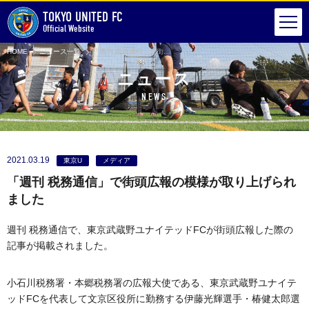
TOKYO UNITED FC
Official Website
HOME
ニュース一覧
「週刊 税務通信」で街頭広報の模様が取り上げられました
ニュース
NEWS
2021.03.19
東京U
メディア
「週刊 税務通信」で街頭広報の模様が取り上げられ
ました
週刊 税務通信で、東京武蔵野ユナイテッドFCが街頭広報した際の
記事が掲載されました。
小石川税務署・本郷税務署の広報大使である、東京武蔵野ユナイテ
ッドFCを代表して文京区役所に勤務する伊藤光輝選手・椿健太郎選