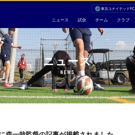
東京ユナイテッドF
ニュース
試合
チーム
クラブ
ニュース
NEWS
号に森一哉監督の記事が掲載されました