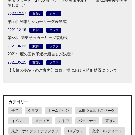
実施レポート：3月22日（金）フクダ電子本社にて新体制発表会を実
施しました
2022.12.17
東京U
クラブ
第56回関東サッカーリーグ表彰式
2021.12.18
東京U
クラブ
第55回 関東サッカーリーグ表彰式
2021.06.23
東京U
クラブ
2021年度の国体予選の組合せが決定！
2021.05.25
東京U
クラブ
【広報大使からのご案内】コロナ禍における特例措置について
カテゴリー
全て
クラブ
ホームタウン
元町ウェルネスパーク
イベント
メディア
ストア
パートナー
東京U
東京ユナイテッドデフクラブ
TUプラス
文京LBレディース