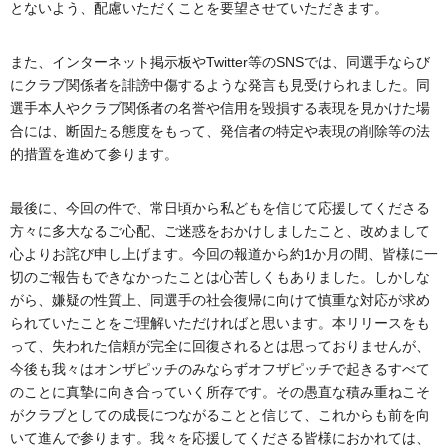
とないよう、配慮いただくことを要望させていただきます。
また、インターネット掲示板やTwitter等のSNSでは、同選手ならび
にクラブ関係者を誹謗中傷するような発言も見受けられました。同
選手本人やクラブ関係者の名誉や信用を毀損する表現を見かけた場
合には、断固たる態度をもって、発信者の特定や表現の削除等の法
的措置を進めて参ります。
最後に、今回の件で、常日頃から私どもを信じて応援してくださる
方々に多大なるご心配、ご迷惑をおかけしましたこと、改めまして
心よりお詫び申し上げます。今回の報道から約1か月の間、皆様に一
切のご報告もできなかったことは心苦しくもありました。しかしな
がら、嫌疑の性質上、同選手の社会復帰に向けて慎重な対応が求め
られていたことをご理解いただければと思います。本リリースをも
って、失われた信頼が完全に回復されるとは思っておりませんが、
今後も我々はオンザピッチのみならずオフザピッチで起きるすべて
のことに真摯に向き合っていく所存です。その愚直な積み重ねこそ
がクラブとしての成長につながることと信じて、これからも前を向
いて進んで参ります。我々を応援してくださる皆様におかれては、