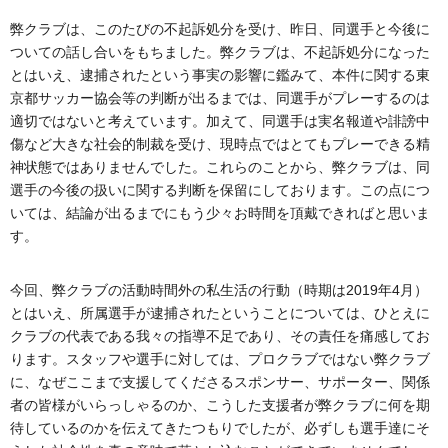
弊クラブは、このたびの不起訴処分を受け、昨日、同選手と今後に
ついての話し合いをもちました。弊クラブは、不起訴処分になった
とはいえ、逮捕されたという事実の影響に鑑みて、本件に関する東
京都サッカー協会等の判断が出るまでは、同選手がプレーするのは
適切ではないと考えています。加えて、同選手は実名報道や誹謗中
傷など大きな社会的制裁を受け、現時点ではとてもプレーできる精
神状態ではありませんでした。これらのことから、弊クラブは、同
選手の今後の扱いに関する判断を保留にしております。この点につ
いては、結論が出るまでにもう少々お時間を頂戴できればと思いま
す。
今回、弊クラブの活動時間外の私生活の行動（時期は2019年4月）
とはいえ、所属選手が逮捕されたということについては、ひとえに
クラブの代表である我々の指導不足であり、その責任を痛感してお
ります。スタッフや選手に対しては、プロクラブではない弊クラブ
に、なぜここまで支援してくださるスポンサー、サポーター、関係
者の皆様がいらっしゃるのか、こうした支援者が弊クラブに何を期
待しているのかを伝えてきたつもりでしたが、必ずしも選手達にそ