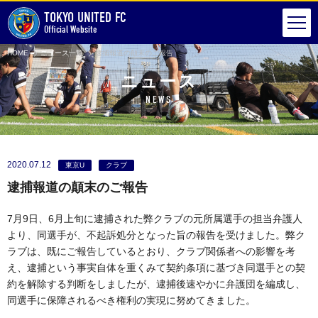
TOKYO UNITED FC
Official Website
HOME
ニュース一覧
逮捕報道の顛末のご報告
ニュース
NEWS
2020.07.12
東京U
クラブ
逮捕報道の顛末のご報告
7月9日、6月上旬に逮捕された弊クラブの元所属選手の担当弁護人
より、同選手が、不起訴処分となった旨の報告を受けました。弊ク
ラブは、既にご報告しているとおり、クラブ関係者への影響を考
え、逮捕という事実自体を重くみて契約条項に基づき同選手との契
約を解除する判断をしましたが、逮捕後速やかに弁護団を編成し、
同選手に保障されるべき権利の実現に努めてきました。