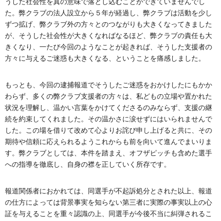
うした社会性を真の意味で落とし込むことができていませんでし
た。弊クラブの法人設立から５年が経過し、弊クラブは活動を少し
ずつ拡げ、弊クラブ外の方々とのつながりも大きくなってきました
が、そうした社会性が大きくなればなるほど、弊クラブの責任も大
きくなり、一たび今回のようなことが起きれば、そうした支援者の
方々に与えるご迷惑も大きくなる、ということを痛感しました。
もっとも、今回の逮捕報道でそうしたご迷惑をおかけしたにもかか
わらず、多くの弊クラブ支援者の方々は、私どもの立場や置かれた
状況を理解し、温かい言葉をかけてくださるのみならず、支援の継
続を約束してくれました。その温かさに涙せずにはいられませんで
した。この場を借りて改めて心よりお詫び申し上げると共に、その
期待や信頼に応えられるようこれからも前を向いて進んでまいりま
す。弊クラブとしては、本件を踏まえ、オフザピッチも含めた選手
への指導を徹底し、自身の襟を正していく所存です。
報道関係者におかれては、同選手が不起訴処分とされた以上、報道
の仕方によっては背景事実を知らない第三者に実際の事実以上の心
証を与えることを重々認識の上、同選手が今後不当に糾弾されるこ