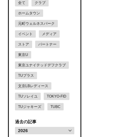
全て
クラブ
ホームタウン
元町ウェルネスパーク
イベント
メディア
ストア
パートナー
東京U
東京ユナイテッドデフクラブ
TUプラス
文京LBレディース
TUソレイユ
TOKYO-FID
TUジャキーズ
TUBC
過去の記事
2026