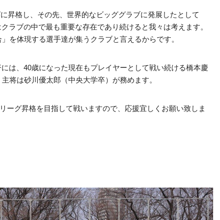
年にJリーグに昇格し、その先、世界的なビッググラブに発展したとして
usの存在はクラブの中で最も重要な存在であり続けると我々は考えます。
合」を体現する選手達が集うクラブと言えるからです。
Plus監督には、40歳になった現在もプレイヤーとして戦い続ける橋本慶
、主将は砂川優太郎（中央大学卒）が務めます。
関東リーグ昇格を目指して戦いますので、応援宜しくお願い致しま