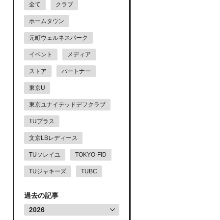
全て
クラブ
ホームタウン
元町ウェルネスパーク
イベント
メディア
ストア
パートナー
東京U
東京ユナイテッドデフクラブ
TUプラス
文京LBレディース
TUソレイユ
TOKYO-FID
TUジャキーズ
TUBC
過去の記事
2026