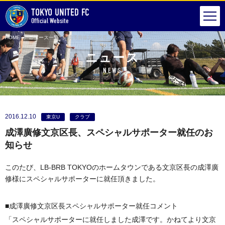
TOKYO UNITED FC
Official Website
HOME
ニュース一覧
成澤廣修文京区長、スペシャルサポーター就任のお知らせ
ニュース
NEWS
2016.12.10
東京U
クラブ
成澤廣修文京区長、スペシャルサポーター就任のお
知らせ
このたび、LB-BRB TOKYOのホームタウンである文京区長の成澤廣
修様にスペシャルサポーターに就任頂きました。
■成澤廣修文京区長スペシャルサポーター就任コメント
「スペシャルサポーターに就任しました成澤です。かねてより文京