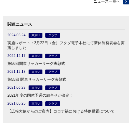
ニュース一覧へ
関連ニュース
2024.03.24
東京U
クラブ
実施レポート：3月22日（金）フクダ電子本社にて新体制発表会を実
施しました
2022.12.17
東京U
クラブ
第56回関東サッカーリーグ表彰式
2021.12.18
東京U
クラブ
第55回 関東サッカーリーグ表彰式
2021.06.23
東京U
クラブ
2021年度の国体予選の組合せが決定！
2021.05.25
東京U
クラブ
【広報大使からのご案内】コロナ禍における特例措置について