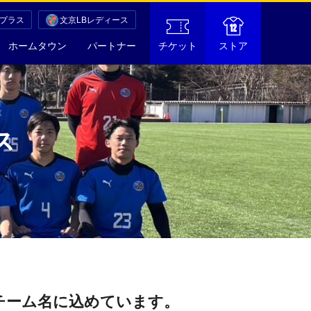
Cプラス
文京LBレディース
ホームタウン
パートナー
チケット
ストア
ス
チーム名に込めています。