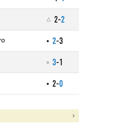
2-
2
△
2
-3
YO
●
3
-1
○
2-
0
●