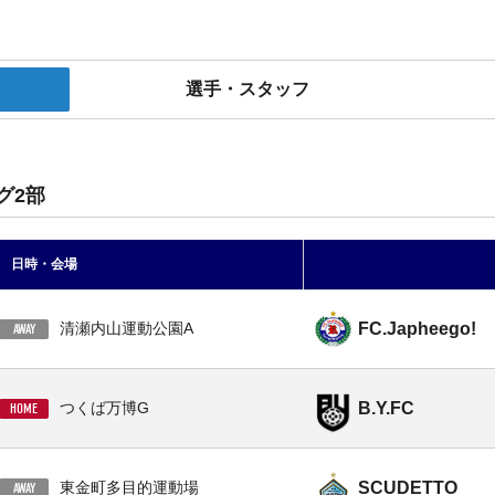
選手・スタッフ
グ2部
日時・会場
FC.Japheego!
清瀬内山運動公園A
AWAY
B.Y.FC
つくば万博G
HOME
SCUDETTO
東金町多目的運動場
AWAY