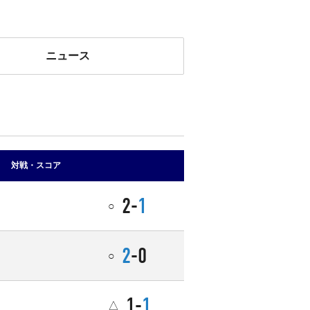
ニュース
対戦・スコア
2-
1
○
2
-0
○
1-
1
△