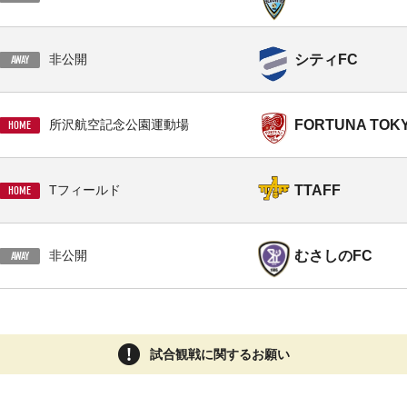
シティFC
非公開
AWAY
FORTUNA TOK
所沢航空記念公園運動場
HOME
TTAFF
Tフィールド
HOME
むさしのFC
非公開
AWAY
試合観戦に関するお願い