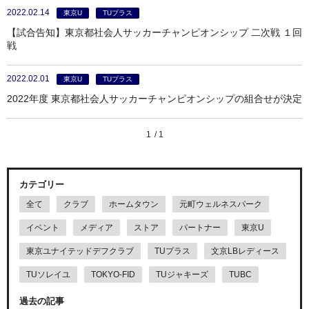
2022.02.14
東京U
TUプラス
【試合告知】東京都社会人サッカーチャンピオンシップ 二次戦 １回
戦
2022.02.01
東京U
TUプラス
2022年度 東京都社会人サッカーチャンピオンシップの組合せが決定
1
1
カテゴリー
全て
クラブ
ホームタウン
元町ウェルネスパーク
イベント
メディア
ストア
パートナー
東京U
東京ユナイテッドデフクラブ
TUプラス
文京LBレディース
TUソレイユ
TOKYO-FID
TUジャキーズ
TUBC
過去の記事