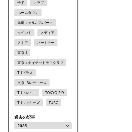
全て
クラブ
ホームタウン
元町ウェルネスパーク
イベント
メディア
ストア
パートナー
東京U
東京ユナイテッドデフクラブ
TUプラス
文京LBレディース
TUソレイユ
TOKYO-FID
TUジャキーズ
TUBC
過去の記事
2025