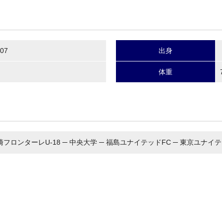
.07
出身
体重
川崎フロンターレU-18 ─ 中央大学 ─ 福島ユナイテッドFC ─ 東京ユナイ