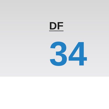
DF
34