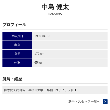
中島 健太
NAKAJIMA
プロフィール
生年月日
1989.04.10
出身
身長
172 cm
体重
65 kg
所属・経歴
國學院久我山高 ─ 早稲田大学 ─ 早稲田ユナイテッドFC
選手・スタッフ一覧へ