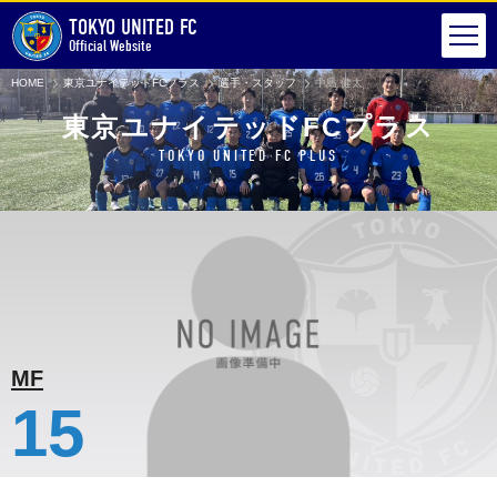
TOKYO UNITED FC
Official Website
HOME
東京ユナイテッドFCプラス
選手・スタッフ
中島 健太
東京ユナイテッドFCプラス
TOKYO UNITED FC PLUS
MF
15