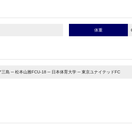
体重
三島 ─ 松本山雅FCU-18 ─ 日本体育大学 ─ 東京ユナイテッドFC