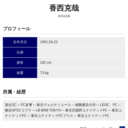
香西克哉
KOUZAI
プロフィール
生年月日
1991.04.22
出身
身長
182 cm
体重
73 kg
所属・経歴
落合SC ─ FC多摩 ─ 東京ヴェルディユース ─ 桐蔭横浜大学 ─ LEOC FC ─
横浜GFSCコブラ ─ LB-BRB TOKYO ─ 東京武蔵野ユナイテッドFC ─ 東京ユ
ナイテッドFC ─ 東京ユナイテッドFCプラス ─ 東京ユナイテッドFC