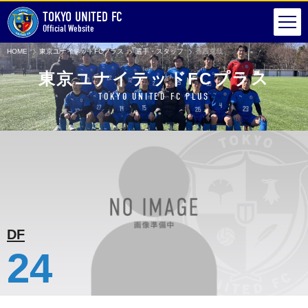
TOKYO UNITED FC
Official Website
HOME
東京ユナイテッドFCプラス
選手・スタッフ
香西克哉
東京ユナイテッドFCプラス
TOKYO UNITED FC PLUS
DF
24