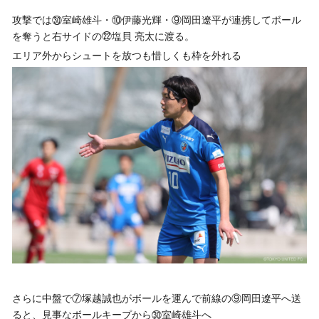
攻撃では㉚室崎雄斗・⑩伊藤光輝・⑨岡田遼平が連携してボール
を奪うと右サイドの㉒塩貝 亮太に渡る。
エリア外からシュートを放つも惜しくも枠を外れる
さらに中盤で⑦塚越誠也がボールを運んで前線の⑨岡田遼平へ送
ると、見事なボールキープから㉚室崎雄斗へ