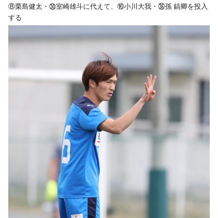
⑧栗島健太・㉚室崎雄斗に代えて、⑯小川大我・㊱孫 鎬卿を投入
する