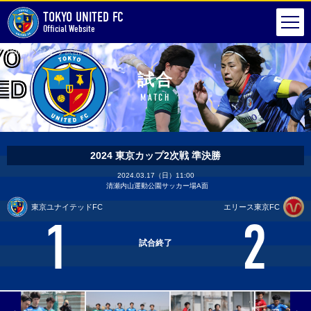
TOKYO UNITED FC
Official Website
HOME
試合
試合詳細
試合
MATCH
2024 東京カップ2次戦 準決勝
2024.03.17（日）11:00
清瀬内山運動公園サッカー場A面
東京ユナイテッドFC
エリース東京FC
1
2
試合終了