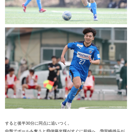
すると後半30分に同点に追いつく。
中盤でボールを奪うと⑩伊藤光輝がすぐに前線へ。㉚室崎雄斗が