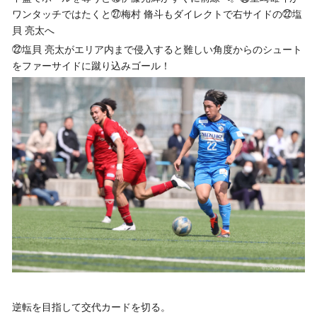
ワンタッチではたくと㉗梅村 脩斗もダイレクトで右サイドの㉒塩
貝 亮太へ
㉒塩貝 亮太がエリア内まで侵入すると難しい角度からのシュート
をファーサイドに蹴り込みゴール！
逆転を目指して交代カードを切る。