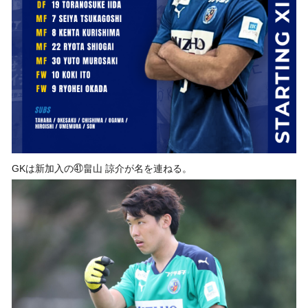
GKは新加入の㊶畠山 諒介が名を連ねる。