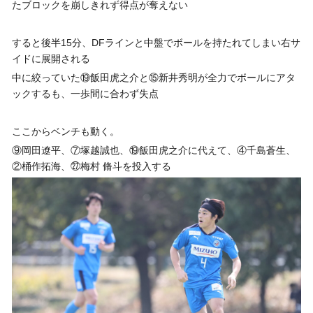
たブロックを崩しきれず得点が奪えない
すると後半15分、DFラインと中盤でボールを持たれてしまい右サ
イドに展開される
中に絞っていた⑲飯田虎之介と⑮新井秀明が全力でボールにアタ
ックするも、一歩間に合わず失点
ここからベンチも動く。
⑨岡田遼平、⑦塚越誠也、⑲飯田虎之介に代えて、④千島蒼生、
②桶作拓海、㉗梅村 脩斗を投入する