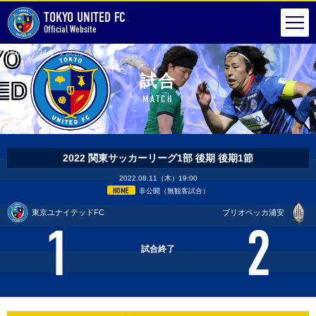
TOKYO UNITED FC
Official Website
HOME
試合
試合詳細
試合
MATCH
2022 関東サッカーリーグ1部 後期 後期1節
2022.08.11（木）19:00
HOME
非公開（無観客試合）
東京ユナイテッドFC
ブリオベッカ浦安
1
2
試合終了