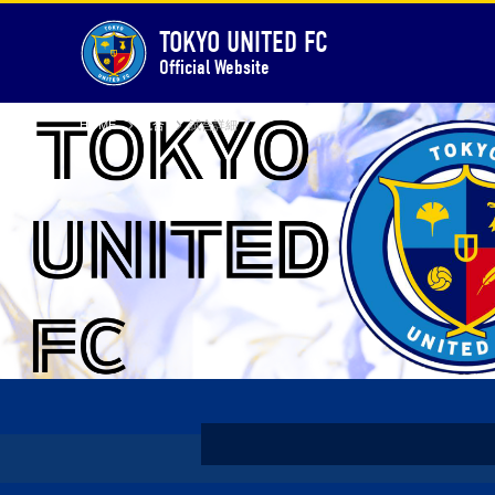
TOKYO UNITED FC
Official Website
HOME
試合
試合詳細