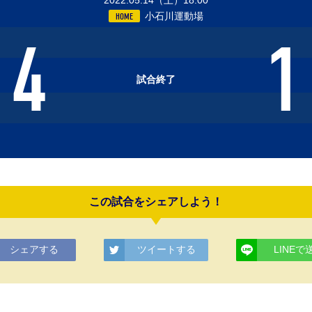
2022.05.14（土）18:00
小石川運動場
HOME
4
1
試合終了
この試合をシェアしよう！
シェアする
ツイートする
LINEで