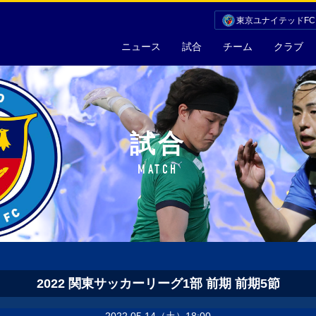
東京ユナイテッドF
ニュース
試合
チーム
クラブ
試合
MATCH
2022 関東サッカーリーグ1部 前期 前期5節