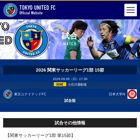
TOKYO UNITED FC
Official Website
HOME
試合
試合詳細
試合
MATCH
2026 関東サッカーリーグ1部 15節
2026.09.06（日）17:30
HOME
小石川運動場
東京ユナイテッドFC
日本大学N.
試合前
試合その他情報
【関東サッカーリーグ1部 第15節】