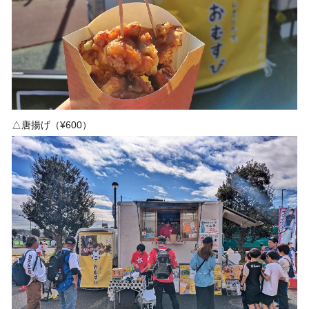
△唐揚げ（¥600）