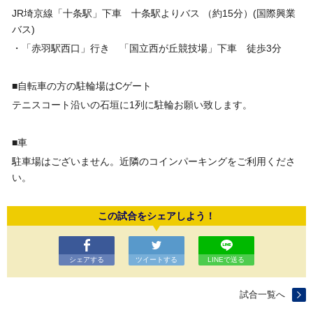
JR埼京線「十条駅」下車 十条駅よりバス （約15分）(国際興業
バス)
・「赤羽駅西口」行き 「国立西が丘競技場」下車 徒歩3分
■自転車の方の駐輪場はCゲート
テニスコート沿いの石垣に1列に駐輪お願い致します。
■車
駐車場はございません。近隣のコインパーキングをご利用くださ
い。
この試合をシェアしよう！
シェアする
ツイートする
LINEで送る
試合一覧へ