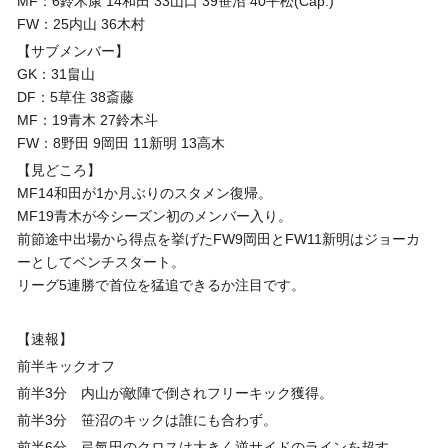
MF：6鈴木康 14和田 33山口 39笹沼 40平松(Cap.)
FW：25内山 36木村
【サブメンバー】
GK：31畠山
DF：5草住 38斎藤
MF：19青木 27鈴木斗
FW：8野田 9岡田 11新明 13高木
【見どころ】
MF14和田が1か月ぶりのスタメン復帰。
MF19青木が今シーズン初のメンバー入り。
前節途中出場から得点を挙げたFW9岡田とFW11新明はジョーカ
ーとしてベンチスタート。
リーグ5連勝で首位を猛追できるか注目です。
【速報】
前半キックオフ
前半3分 内山が敵陣で倒されフリーキック獲得。
前半3分 笹沼のキックは誰にも合わず。
前半6分 弓氣田のクロスは大きく逆サイドのラインを超す。