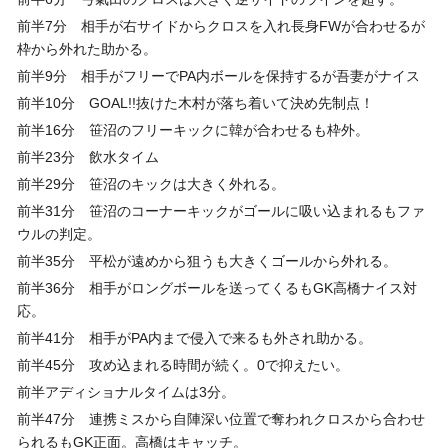
前半7分 相手が右サイドからクロスを入れ長身FWが合わせるが
枠から外れた助かる。
前半9分 相手がフリーでPA内ボールを保持するが吾妻がナイス
前半10分 GOAL!!抜けた木村が落ち着いて決め先制点！
前半16分 笹沼のフリーキックに韓が合わせるも枠外。
前半23分 飲水タイム
前半29分 笹沼のキックは大きく外れる。
前半31分 笹沼のコーナーキックがゴールに吸い込まれるもファ
ウルの判定。
前半35分 平松が遠めから狙うも大きくゴールから外れる。
前半36分 相手がロングボールを送ってくるもGK高橋ナイス対
応。
前半41分 相手がPA内まで侵入で来るも外され助かる。
前半45分 攻め込まれる時間が続く。0で抑えたい。
前半アディショナルタイムは3分。
前半47分 連携ミスから自陣深い位置で奪われクロスから合わせ
られるもGK正面。高橋はキャッチ。