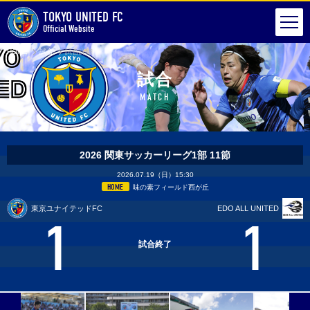
TOKYO UNITED FC
Official Website
HOME
試合
試合詳細
試合
MATCH
2026 関東サッカーリーグ1部 11節
2026.07.19（日）15:30
HOME
味の素フィールド西が丘
東京ユナイテッドFC
EDO ALL UNITED
1
1
試合終了