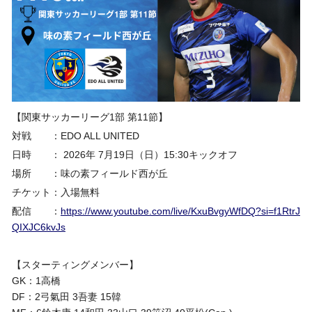
【関東サッカーリーグ1部 第11節】
対戦 ：EDO ALL UNITED
日時 ： 2026年 7月19日（日）15:30キックオフ
場所 ：味の素フィールド西が丘
チケット：入場無料
配信 ：
https://www.youtube.com/live/KxuBvgyWfDQ?si=f1RtrJ
QIXJC6kvJs
【スターティングメンバー】
GK：1高橋
DF：2弓氣田 3吾妻 15韓