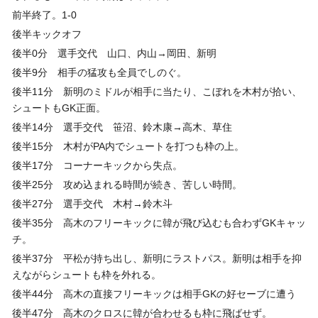
前半終了。1-0
後半キックオフ
後半0分 選手交代 山口、内山→岡田、新明
後半9分 相手の猛攻も全員でしのぐ。
後半11分 新明のミドルが相手に当たり、こぼれを木村が拾い、
シュートもGK正面。
後半14分 選手交代 笹沼、鈴木康→高木、草住
後半15分 木村がPA内でシュートを打つも枠の上。
後半17分 コーナーキックから失点。
後半25分 攻め込まれる時間が続き、苦しい時間。
後半27分 選手交代 木村→鈴木斗
後半35分 高木のフリーキックに韓が飛び込むも合わずGKキャッ
チ。
後半37分 平松が持ち出し、新明にラストパス。新明は相手を抑
えながらシュートも枠を外れる。
後半44分 高木の直接フリーキックは相手GKの好セーブに遭う
後半47分 高木のクロスに韓が合わせるも枠に飛ばせず。