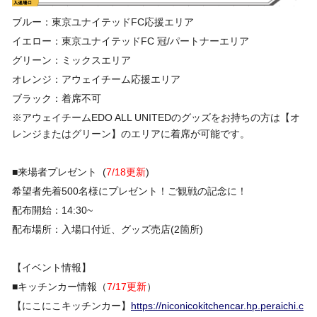
ブルー：東京ユナイテッドFC応援エリア
イエロー：東京ユナイテッドFC 冠/パートナーエリア
グリーン：ミックスエリア
オレンジ：アウェイチーム応援エリア
ブラック：着席不可
※アウェイチームEDO ALL UNITEDのグッズをお持ちの方は【オ
レンジまたはグリーン】のエリアに着席が可能です。
■来場者プレゼント (
7/18更新
)
希望者先着500名様にプレゼント！ご観戦の記念に！
配布開始：14:30~
配布場所：入場口付近、グッズ売店(2箇所)
【イベント情報】
■キッチンカー情報（
7/17更新
）
【にこにこキッチンカー】
https://niconicokitchencar.hp.peraichi.c