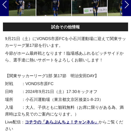
試合その他情報
9月21日（土）にVONDS市原FCを小石川運動場に迎えて関東サッ
カーリーグ第17節を行います。
今節がホーム最終戦となります！臨場感あふれるピッチサイドか
ら、選手達に熱いサポートをよろしくお願いします！
【関東サッカーリーグ1部 第17節 明治安田DAY】
対戦 ：VONDS市原FC
日時 ：2024年9月21日（土）17:30キックオフ
場所 ：小石川運動場（東京都文京区後楽1-8-23）
入場 ：大人、子供ともに観戦無料（お席に限りがある為、満
席時は立ち見でのご案内になります。）
Live配信：
コチラの「あらぶんちょ！チャンネル」
からご覧くだ
さい