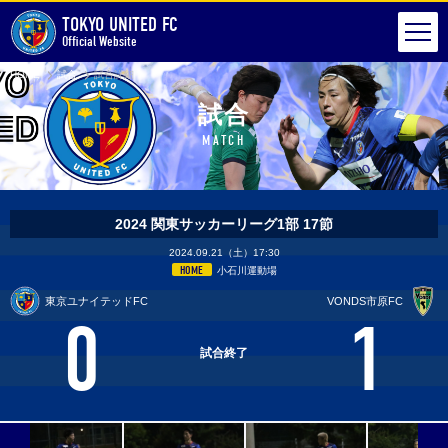
TOKYO UNITED FC
Official Website
HOME
試合
試合詳細
試合
MATCH
2024 関東サッカーリーグ1部 17節
2024.09.21（土）17:30
HOME
小石川運動場
東京ユナイテッドFC
VONDS市原FC
0
1
試合終了